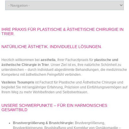
IHRE PRAXIS FÜR PLASTISCHE & ÄSTHETISCHE CHIRURGIE IN
TRIER.
NATÜRLICHE ÄSTHETIK. INDIVIDUELLE LÖSUNGEN.
Herzlich willkommen bei
aesthelia
, Ihrer Facharztpraxis für
plastische und
ästhetische Chirurgie in Trier
. Unser Ziel ist es, Ihre natürliche Schönheit zu
unterstreichen – durch individuell abgestimmte Behandlungen, die medizinische
Kompetenz mit ästhetischem Feingefühl verbinden.
Vasileios Tsoumpris
ist Facharzt für Plastische und Ästhetische Chirurgie und
begleitet Sie mit langjähriger Erfahrung, Präzision und Einfühlungsvermögen auf
Ihrem Weg zu mehr Wohlbefinden und Selbstvertrauen.
UNSERE SCHWERPUNKTE – FÜR EIN HARMONISCHES
GESAMTBILD
Brustvergrößerung & Brustchirurgie:
Brustvergrößerung,
Brustverkleinerung, Bruststraffung und Korrektur von Gynäkomastie –