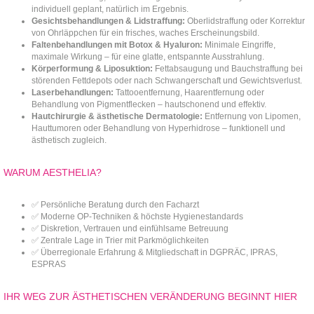
individuell geplant, natürlich im Ergebnis.
Gesichtsbehandlungen & Lidstraffung:
Oberlidstraffung oder Korrektur
von Ohrläppchen für ein frisches, waches Erscheinungsbild.
Faltenbehandlungen mit Botox & Hyaluron:
Minimale Eingriffe,
maximale Wirkung – für eine glatte, entspannte Ausstrahlung.
Körperformung & Liposuktion:
Fettabsaugung und Bauchstraffung bei
störenden Fettdepots oder nach Schwangerschaft und Gewichtsverlust.
Laserbehandlungen:
Tattooentfernung, Haarentfernung oder
Behandlung von Pigmentflecken – hautschonend und effektiv.
Hautchirurgie & ästhetische Dermatologie:
Entfernung von Lipomen,
Hauttumoren oder Behandlung von Hyperhidrose – funktionell und
ästhetisch zugleich.
WARUM AESTHELIA?
✅ Persönliche Beratung durch den Facharzt
✅ Moderne OP-Techniken & höchste Hygienestandards
✅ Diskretion, Vertrauen und einfühlsame Betreuung
✅ Zentrale Lage in Trier mit Parkmöglichkeiten
✅ Überregionale Erfahrung & Mitgliedschaft in DGPRÄC, IPRAS,
ESPRAS
IHR WEG ZUR ÄSTHETISCHEN VERÄNDERUNG BEGINNT HIER